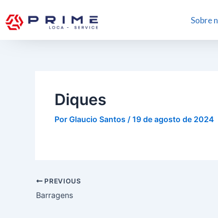
Ir
Post
para
navigation
Sobre 
o
conteúdo
Diques
Por
Glaucio Santos
/
19 de agosto de 2024
PREVIOUS
Barragens