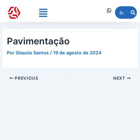
Ir
Post
Menu
para
navigation
o
conteúdo
Pavimentação
Por
Glaucio Santos
/
19 de agosto de 2024
PREVIOUS
NEXT